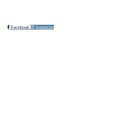
Bli medlem i klubben!
Trykk her for innmelding
Facebook
Instagram